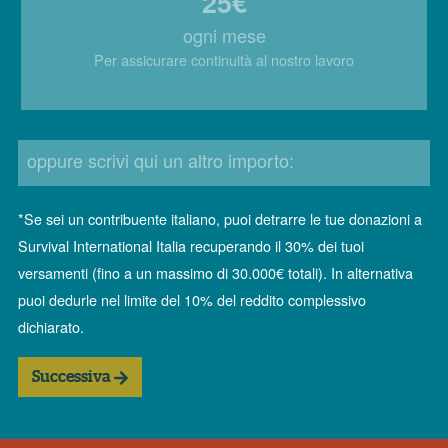
25€
ogni mese
Per assicurare continuità al nostro lavoro
oppure scrivi qui un altro importo:
*Se sei un contribuente italiano, puoi detrarre le tue donazioni a
Survival International Italia recuperando il 30% dei tuoi
versamenti (fino a un massimo di 30.000€ totali). In alternativa
puoi dedurle nel limite del 10% del reddito complessivo
dichiarato.
Successiva