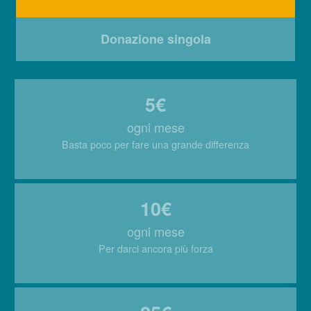
Donazione singola
5€
ogni mese
Basta poco per fare una grande differenza
10€
ogni mese
Per darci ancora più forza