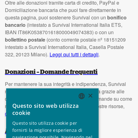
Oltre alle donazioni tramite carta di credito, PayPal e
Domiciliazione bancaria che puoi fare direttamente in
questa pagina, puoi sostenere Survival con un
bonifico
bancario
(intestato a Survival International Italia ETS,
IBAN IT86K0538701618000049074383) o con un
bollettino postale
(conto corrente postale nº 18151209
intestato a Survival International Italia, Casella Postale
322, 20123 Milano).
Leggi qui tutti i dettagli
.
Donazioni – Domande frequenti
Per mantenere la sua integrità e indipendenza, Survival
non accetta fondi dai governi, ma si finanzia grazie alle
×
donazioni dei singoli sostenitori. Se hai domande su come
Questo sito web utilizza
raccogliamo i fondi e su come usiamo le nostre risorse,
ENGLISH
cookie
consulta questa pagina
.
GERMAN
Questo sito utilizza cookie per
SPANISH
fornirti la migliore esperienza di
Aiutaci a raccogliere fondi
navigazione possibile. Navigando nel