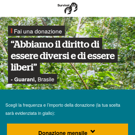
Fai una donazione
“Abbiamo il diritto di
essere diversi e di essere
liberi”
Brasile
- Guarani,
Scegli la frequenza e l’importo della donazione (la tua scelta
sarà evidenziata in giallo):
Donazione mensile